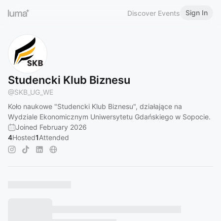
Sign In
Discover Events
Studencki Klub Biznesu
@
SKB_UG_WE
Koło naukowe "Studencki Klub Biznesu", działające na
Wydziale Ekonomicznym Uniwersytetu Gdańskiego w Sopocie.
Joined February 2026
4
Hosted
1
Attended