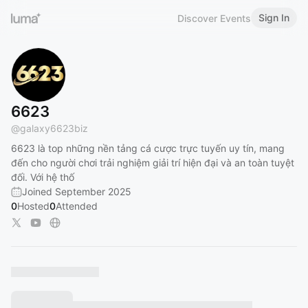
Sign In
Discover Events
6623
@
galaxy6623biz
6623 là top những nền tảng cá cược trực tuyến uy tín, mang
đến cho người chơi trải nghiệm giải trí hiện đại và an toàn tuyệt
đối. Với hệ thố
Joined September 2025
0
Hosted
0
Attended