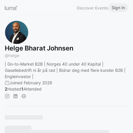
Sign In
Discover Events
Helge Bharat Johnsen
@
helge
| Go-to-Market B2B | Norges 40 under 40 Kapital |
Gasellebedrift ni år på rad | Bidrar deg med flere kunder B2B |
Engleinvestor |
Joined February 2026
2
Hosted
1
Attended