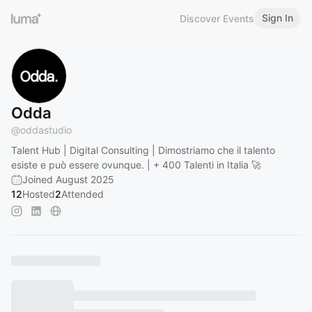
Sign In
Discover Events
Odda
@
oddastudio
Talent Hub | Digital Consulting | Dimostriamo che il talento
esiste e può essere ovunque. | + 400 Talenti in Italia 🚀
Joined August 2025
12
Hosted
2
Attended