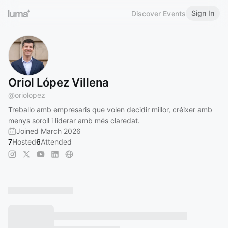
Sign In
Discover Events
Oriol López Villena
@
oriolopez
Treballo amb empresaris que volen decidir millor, créixer amb
menys soroll i liderar amb més claredat.
Joined March 2026
7
Hosted
6
Attended