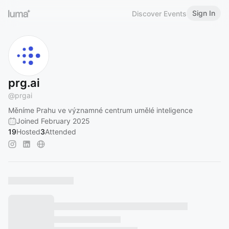
Sign In
Discover Events
prg.ai
@
prgai
Měníme Prahu ve významné centrum umělé inteligence
Joined February 2025
19
Hosted
3
Attended