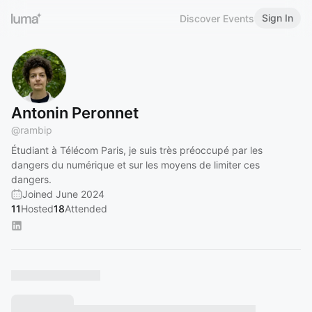
Sign In
Discover Events
Antonin Peronnet
@
rambip
Étudiant à Télécom Paris, je suis très préoccupé par les
dangers du numérique et sur les moyens de limiter ces
dangers.
Joined June 2024
11
Hosted
18
Attended