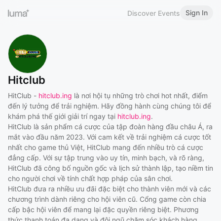
Sign In
Discover Events
Hitclub
HitClub -
hitclub.ing
là nơi hội tụ những trò chơi hot nhất, điểm
đến lý tưởng để trải nghiệm. Hãy đồng hành cùng chúng tôi để
khám phá thế giới giải trí ngay tại
hitclub.ing
.
HitClub là sản phẩm cá cược của tập đoàn hàng đầu châu Á, ra
mắt vào đầu năm 2023. Với cam kết về trải nghiệm cá cược tốt
nhất cho game thủ Việt, HitClub mang đến nhiều trò cá cược
đẳng cấp. Với sự tập trung vào uy tín, minh bạch, và rõ ràng,
HitClub đã công bố nguồn gốc và lịch sử thành lập, tạo niềm tin
cho người chơi về tính chất hợp pháp của sân chơi.
HitClub đưa ra nhiều ưu đãi đặc biệt cho thành viên mới và các
chương trình dành riêng cho hội viên cũ. Cổng game còn chia
cấp bậc hội viên để mang lại đặc quyền riêng biệt. Phương
thức thanh toán đa dạng và đội ngũ chăm sóc khách hàng