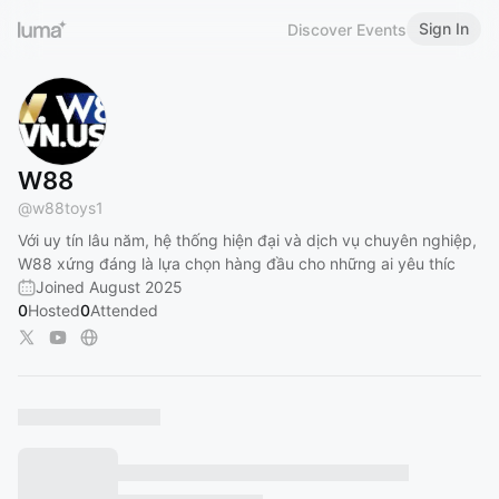
Sign In
Discover Events
W88
@
w88toys1
Với uy tín lâu năm, hệ thống hiện đại và dịch vụ chuyên nghiệp,
W88 xứng đáng là lựa chọn hàng đầu cho những ai yêu thíc
Joined August 2025
0
Hosted
0
Attended