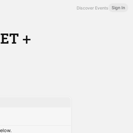
Sign In
Discover Events
ET +
below.