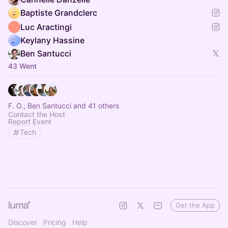
Baptiste Grandclerc
Luc Aractingi
Keylany Hassine
Ben Santucci
43 Went
F. O., Ben Santucci and 41 others
Contact the Host
Report Event
Tech
Get the App
Discover
Pricing
Help