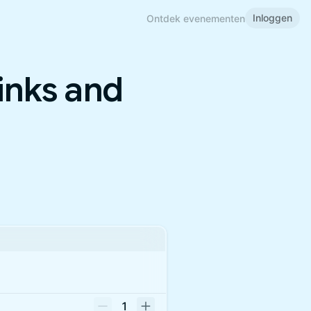
Inloggen
Ontdek evenementen
nks and
1