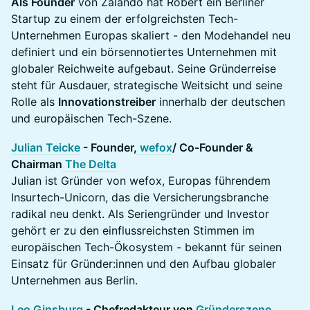
Als Founder
von Zalando hat Robert ein Berliner
Startup zu einem der erfolgreichsten Tech-
Unternehmen Europas skaliert - den Modehandel neu
definiert und ein börsennotiertes Unternehmen mit
globaler Reichweite aufgebaut. Seine Gründerreise
steht für Ausdauer, strategische Weitsicht und seine
Rolle als
Innovationstreiber
innerhalb der deutschen
und europäischen Tech-Szene.
Julian Teicke
- Founder,
wefox
/ Co-Founder &
Chairman
The Delta
Julian ist Gründer von wefox, Europas führendem
Insurtech-Unicorn, das die Versicherungsbranche
radikal neu denkt. Als Seriengründer und Investor
gehört er zu den einflussreichsten Stimmen im
europäischen Tech-Ökosystem - bekannt für seinen
Einsatz für Gründer:innen und den Aufbau globaler
Unternehmen aus Berlin.
Leo Ginsburg
- Chefredakteur von
Gründerszene