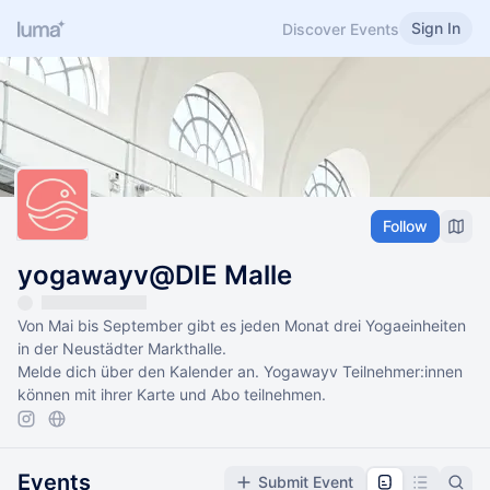
Sign In
Discover Events
Follow
yogawayv@DIE Malle
Von Mai bis September gibt es jeden Monat drei Yogaeinheiten
in der Neustädter Markthalle.
Melde dich über den Kalender an. Yogawayv Teilnehmer:innen
können mit ihrer Karte und Abo teilnehmen.
Events
Submit Event