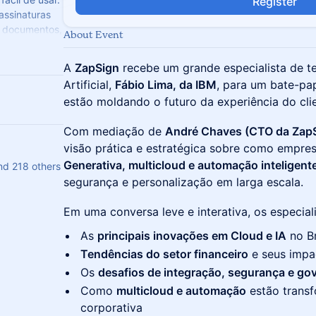
Register
assinaturas
e documentos,
About Event
A
ZapSign
recebe um grande especialista de te
Artificial,
Fábio Lima, da IBM
, para um bate-pa
estão moldando o futuro da experiência do cli
Com mediação de
André Chaves (CTO da Zap
visão prática e estratégica sobre como empr
Generativa, multicloud e automação inteligent
d 218 others
segurança e personalização em larga escala.
Em uma conversa leve e interativa, os especiali
As
principais inovações em Cloud e IA
no Br
Tendências do setor financeiro
e seus impac
Os
desafios de integração, segurança e go
Como
multicloud e automação
estão trans
corporativa