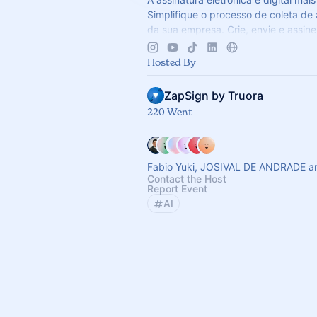
Simplifique o processo de coleta de 
da sua empresa. Crie, envie e assin
sempre com validade jurídica.
Hosted By
ZapSign by Truora
220 Went
Fabio Yuki, JOSIVAL DE ANDRADE an
Contact the Host
Report Event
AI