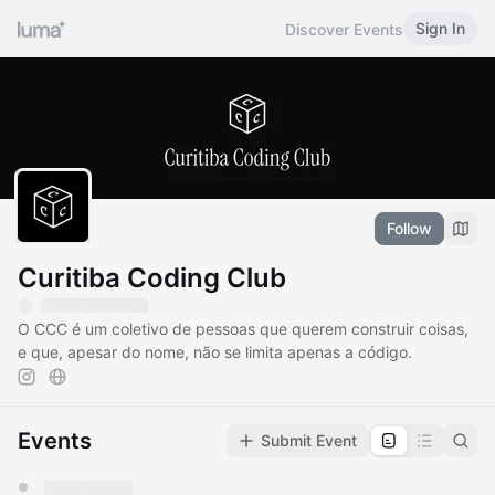
Sign In
Discover Events
Follow
Curitiba Coding Club
​O CCC é um coletivo de pessoas que querem construir coisas,
e que, apesar do nome, não se limita apenas a código.
Events
Submit Event