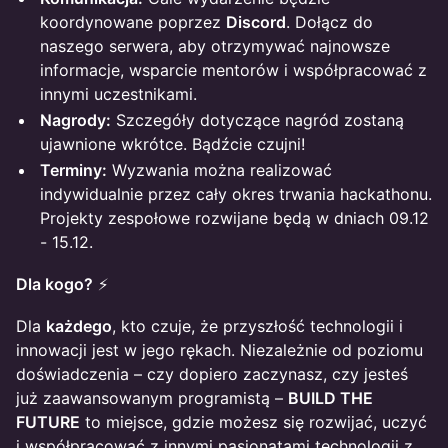
koordynowane poprzez
Discord
. Dołącz do
naszego serwera, aby otrzymywać najnowsze
informacje, wsparcie mentorów i współpracować z
innymi uczestnikami.
Nagrody:
Szczegóły dotyczące nagród zostaną
ujawnione wkrótce. Bądźcie czujni!
Terminy:
Wyzwania można realizować
indywidualnie przez cały okres trwania hackathonu.
Projekty zespołowe rozwijane będą w dniach 09.12
- 15.12.
Dla kogo?
⚡️
Dla
każdego
, kto czuje, że przyszłość technologii i
innowacji jest w jego rękach. Niezależnie od poziomu
doświadczenia – czy dopiero zaczynasz, czy jesteś
już zaawansowanym programistą –
BUILD THE
FUTURE
to miejsce, gdzie możesz się rozwijać, uczyć
i współpracować z innymi pasjonatami technologii z