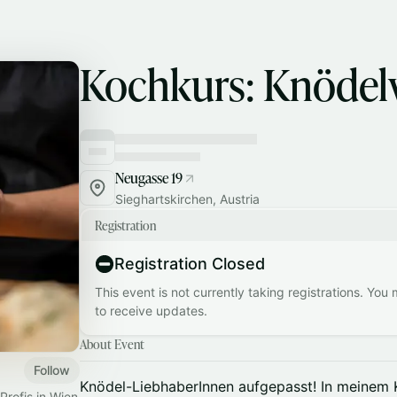
Kochkurs: Knöde
Neugasse 19
Sieghartskirchen, Austria
Registration
Registration Closed
This event is not currently taking registrations. You
to receive updates.
About Event
Follow
Knödel-LiebhaberInnen aufgepasst! In meinem 
rofis in Wien