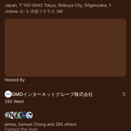
Japan, 〒150-0043 Tokyo, Shibuya City, Dōgenzaka, 1-
chōme−2−３ 渋谷フクラス 16F
Hosted By
GMOインターネットグループ株式会社
292 Went
james, Samuel Chong and 290 others
Contact the Host