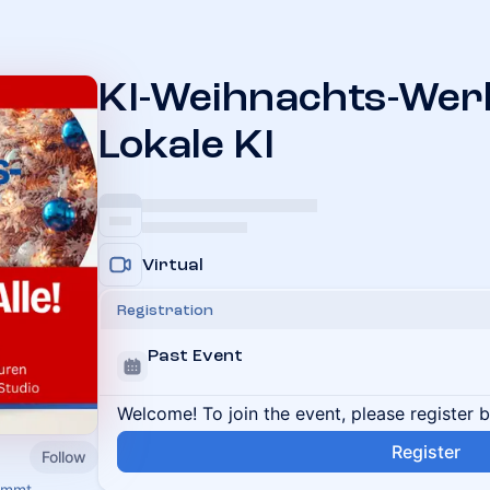
KI-Weihnachts-Werk
Lokale KI
Virtual
Registration
Past Event
Welcome! To join the event, please register 
Register
Follow
ommt