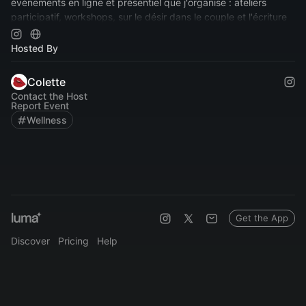
évènements en ligne et présentiel que j'organise : ateliers
participatif, workshops, sur le désir dans le couple et l'écriture
érotique.
Hosted By
Colette
Contact the Host
Report Event
Wellness
Get the App
Discover
Pricing
Help