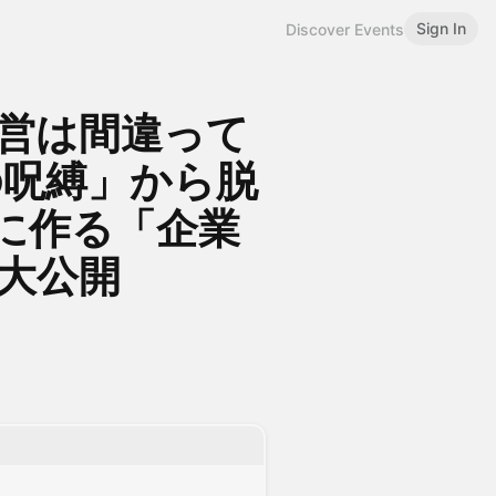
Sign In
Discover Events
運営は間違って
の呪縛」から脱
に作る「企業
を大公開