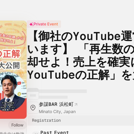
Private Event
【御社のYouTube
います】 「再生数
却せよ！売上を確実
YouTubeの正解」
参謀BAR 浜松町
Minato City, Japan
Registration
Follow
Past Event
・学生向け勉強