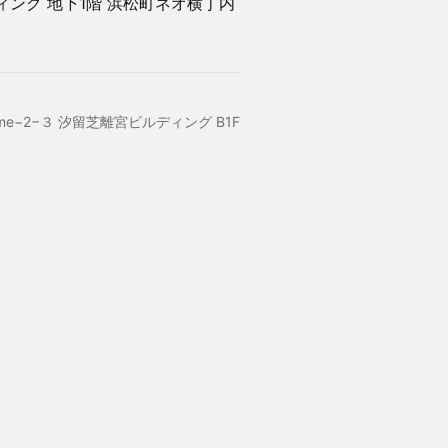
ング 地下1階 浜松町ネオ横丁内
, 1-chōme−2−３ 汐留芝離宮ビルディング B1F