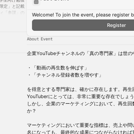
限定」と記載
ィ「参謀」の
Welcome! To join the event, please register 
です。「一般
Register
イベントに記
方であればど
は ▶
About Event
企業YouTubeチャンネルの「真の専門家」は世
・「動画の再生数を伸ばす」
・「チャンネル登録者数を増やす」
を得意とする専門家は、確かに存在します。再生
YouTuberにとっては、非常に重要な存在でしょ
しかし、企業のマーケティングにおいて、再生回
か？
マーケティングにおいて重要な指標は、売上や問
名になっても、最終的な成果につながらなければ