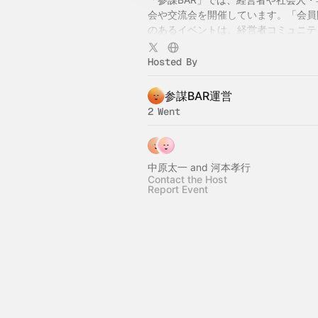
会や交流会を開催しています。「会員
のあるイベントは、経営者コミュニテ
会員様のみご参加いただけるイベント
参加可」と記載のあるイベントは、各
Hosted By
載されている参加基準を満たしている
なたでもご参加いただけます。詳しく
参謀BAR運営
https://bit.ly/3WRzcpr
2 Went
中原太一 and 河本孝行
Contact the Host
Report Event