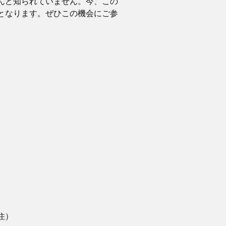
んど知られていません。今、この
となります。ぜひこの機会にご参
住）