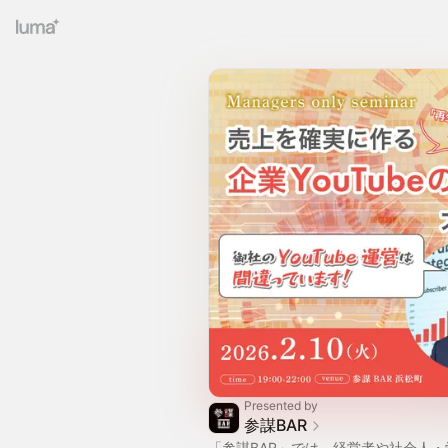
Presented by
参謀BAR
「参謀BAR」では、経営者や社会人