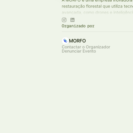
restauração florestal que utiliza tecn
avançada, como drones e inteligência 
para transformar áreas degradadas
ecossistemas resilientes.
Organizado por
MORFO
Contactar o Organizador
Denunciar Evento