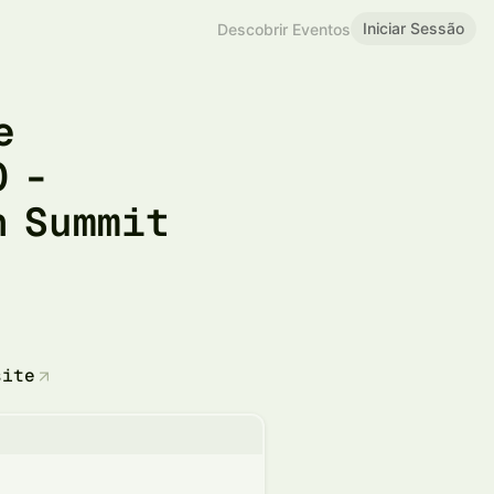
Iniciar Sessão
Descobrir Eventos
e
O -
n Summit
site