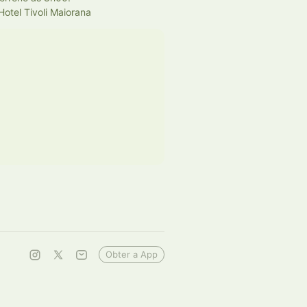
otel Tivoli Maiorana
Obter a App