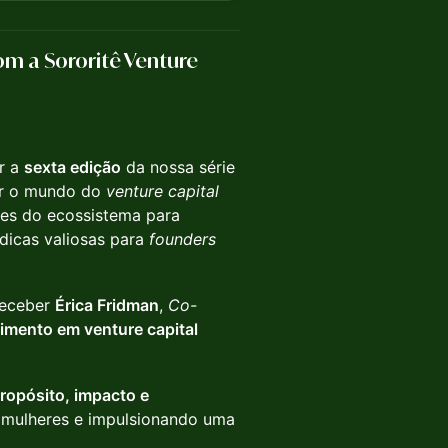
 com a Sororitê Venture
r a
sexta edição
da nossa série
mar o mundo do
venture capital
mes do ecossistema para
 dicas valiosas para
founders
receber
Érica Fridman
,
Co-
imento em venture capital
ropósito, impacto e
r mulheres e impulsionando uma