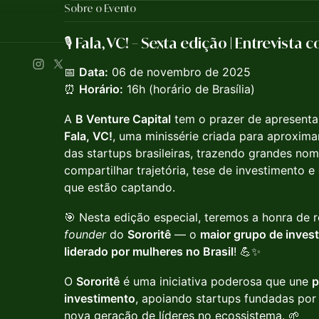
Sobre o Evento
🎙️ Fala, VC! – Sexta edição | Entrevista
📅
Data:
06 de novembro de 2025
⏰
Horário:
16h (horário de Brasília)
A
B Venture Capital
tem o prazer de apresenta
Fala, VC!
, uma minissérie criada para aproxi
das startups brasileiras, trazendo grandes no
compartilhar trajetória, tese de investimento e
que estão captando.
🎯 Nesta edição especial, teremos a honra de 
founder
do
Sororitê
— o
maior grupo de invest
liderado por mulheres no Brasil
! 💪✨
O
Sororitê
é uma iniciativa poderosa que une
p
investimento
, apoiando startups fundadas po
nova geração de líderes no ecossistema. 🌱