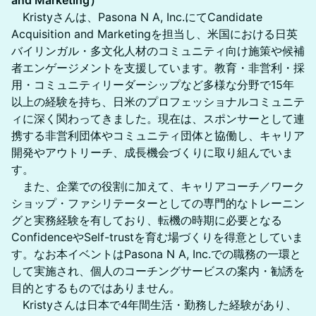
and Marketing）
Kristyさんは、Pasona N A, Inc.にてCandidate
Acquisition and Marketingを担当し、米国における日英
バイリンガル・多文化人材のコミュニティ向け施策や候補
者エンゲージメントを支援しています。教育・非営利・採
用・コミュニティリーダーシップなど多様な分野で15年
以上の経験を持ち、日米のプロフェッショナルコミュニテ
ィに深く関わってきました。現在は、スポンサーとして連
携する非営利団体やコミュニティ団体と協働し、キャリア
開発やアウトリーチ、成長機会づくりに取り組んでいま
す。
また、企業での役割に加えて、キャリアコーチ／ワーク
ショップ・ファシリテーターとしての専門的なトレーニン
グと実務経験を有しており、転機の時期に必要となる
ConfidenceやSelf-trustを育む場づくりを得意としていま
す。なお本イベントはPasona N A, Inc.での職務の一環と
して実施され、個人のコーチングサービスの案内・勧誘を
目的とするものではありません。
Kristyさんは日本で4年間生活・勤務した経験があり、