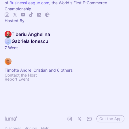
of
BusinessLeague.com
, the World's First E-Commerce
Championship.
Hosted By
Tiberiu Anghelina
Gabriela Ionescu
7 Went
Timofte Andrei Cristian and 6 others
Contact the Host
Report Event
Get the App
Discover
Pricing
Help