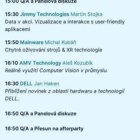
15:00 Q/A a Panelová diskuze
15:30
Jimmy Technologies
Martin Stojka
Data v akci. Vizualizace a interakce s user-friendly
aplikacemi
15:50
Mainware
Michal Kubáň
Chytré oživování strojů & XR technologie
16:10
AMV Technology
Aleš Kozubík
Reálné využití Computer Vision v průmyslu.
16:30
DELL
Jan Haken
Přiblížení novinek z oblasti hardwaru a technologií
DELL.
16:50 Q/A a Panelová diskuze
16:50 Q/A a Přesun na afterparty