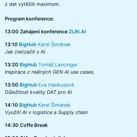
z dat vytěžili maximum.
Program konference:
13:00 Zahájení konference
ZLIN.AI
13:10
BigHub
Karel Šimánek
Jak (ne)začít s AI
13:20
BigHub
Tomáš Lancinger
Inspirace z reálných GEN AI use cases.
13:50
BigHub
Eva Hankusová
Důležitost kvality DAT pro AI
14:10
BigHub
Karel Šimánek
Využití AI v logistice a Supply chain
14:30 Coffe Break