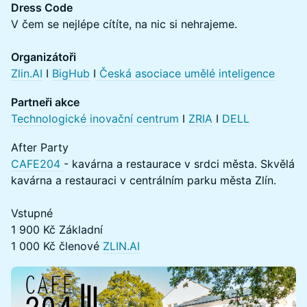
Dress Code
V čem se nejlépe cítíte, na nic si nehrajeme.
Organizátoři
Zlin.AI
I
BigHub
I
Česká asociace umělé inteligence
Partneři akce
Technologické inovační centrum
I
ZRIA
I
DELL
After Party
CAFE204
- kavárna a restaurace v srdci města. Skvělá
kavárna a restauraci v centrálním parku města Zlín.
Vstupné
1 900 Kč Základní
1 000 Kč členové
ZLIN.AI