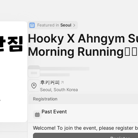
Featured in 
Seoul
Hooky X Ahngym S
Morning Running🏃‍♂️
후키커피
Seoul, South Korea
Registration
Past Event
Welcome! To join the event, please register 