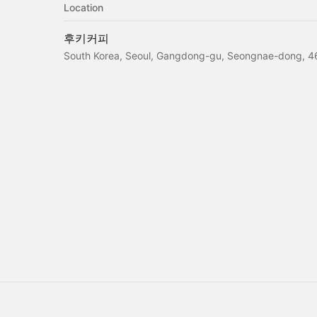
Location
후키커피
South Korea, Seoul, Gangdong-gu, Seongnae-do