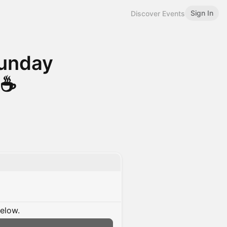
Sign In
Discover Events
unday
☕️
below.