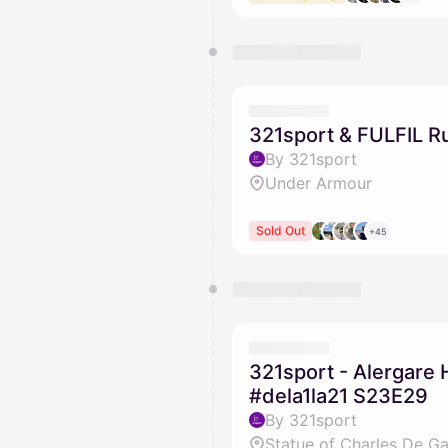
321sport & FULFIL Ru
By 321sport
Under Armour
Sold Out
+45
321sport - Alergare 
#dela1la21 S23E29
By 321sport
Statue of Charles De Ga