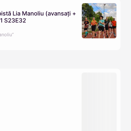
istă Lia Manoliu (avansați +
21 S23E32
anoliu”