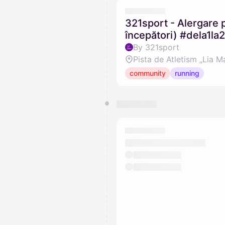
321sport - Alergare p
începători) #dela1la
By 321sport
Pista de Atletism „Lia M
community
running