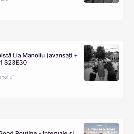
istă Lia Manoliu (avansați +
a21 S23E30
anoliu”
Good Routine - Intervale și