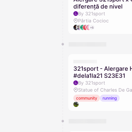
diferență de nivel
By 321sport
Pârtia Cocioc
+5
321sport - Alergare 
#dela1la21 S23E31
By 321sport
Statue of Charles De Ga
community
running