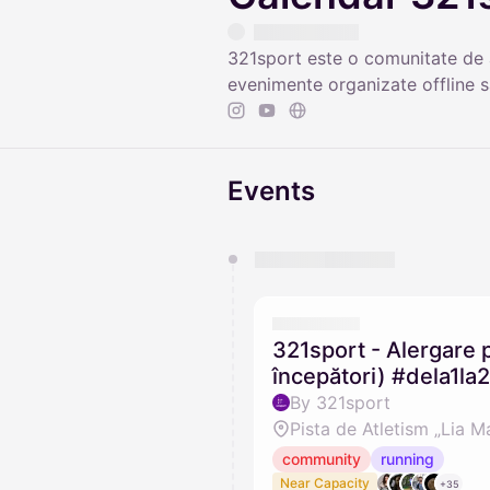
321sport este o comunitate de a
evenimente organizate offline s
Events
You have 0 events pending a
They will show up on the schedu
321sport - Alergare p
începători) #dela1la
By 321sport
Pista de Atletism „Lia M
community
running
Near Capacity
+35