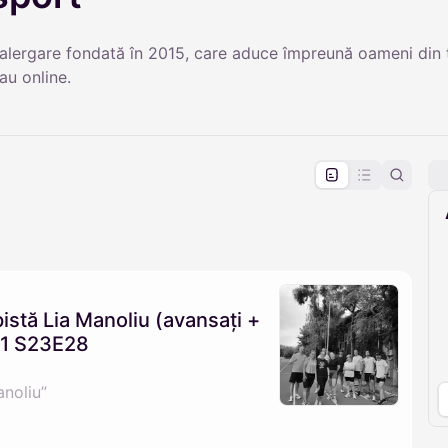
lergare fondată în 2015, care aduce împreună oameni din to
au online.
pproval by the calendar admin.
le once approved
istă Lia Manoliu (avansați +
21 S23E28
anoliu”