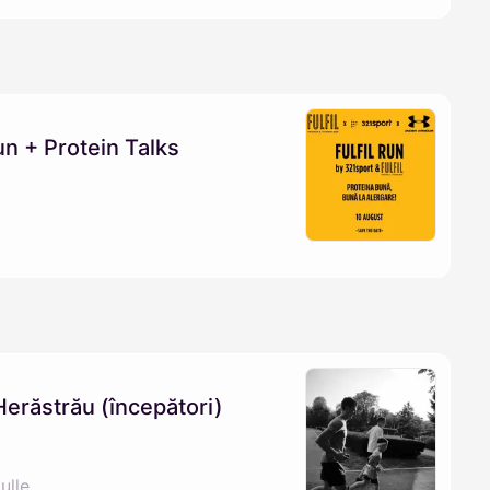
n + Protein Talks
Herăstrău (începători)
ulle