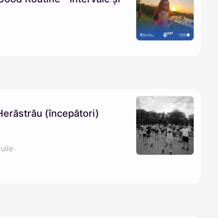
Herăstrău (începători)
ulle