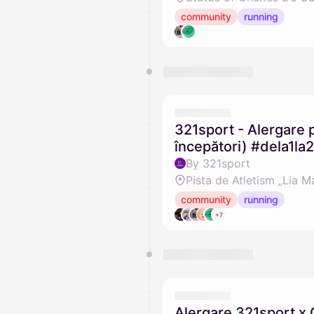
community
running
321sport - Alergare p
începători) #dela1l
By 321sport
Pista de Atletism „Lia M
community
running
+7
Alergare 321sport x 