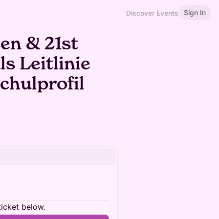
Sign In
Discover Events
en & 21st
ls Leitlinie
chulprofil
ticket below.