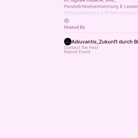
Persönlichkeitsentwicklung & Leader
Schulentwicklung & Projektmanagem
Für LK aller Schulformen. Anfänger:i
Für Kommunen & Schulträger.
Hosted By
Adiuvantis_Zukunft durch B
Contact the Host
Report Event