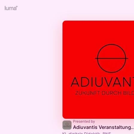
Presented by
Adiuvantis Veranstaltungen & For
KI, digitale Didaktik, BNE,