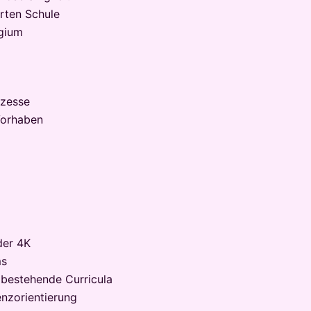
erten Schule
egium
ozesse
Vorhaben
der 4K
ms
n bestehende Curricula
nzorientierung