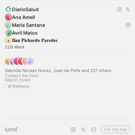
DiarioSalud
Ana Amell
María Santana
Avril Matos
𝐈𝐥𝐚𝐧 𝐏𝐢𝐜𝐡𝐚𝐫𝐝𝐨 𝐏𝐚𝐫𝐞𝐝𝐞𝐬
229 Went
Gabriela Nicolas Nunez, Juan de Peña and 227 others
Contact the Host
Report Event
Wellness
Get the App