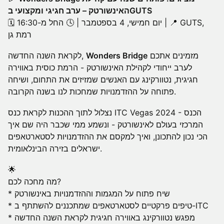
האינשורטק – ערב חגיגי ומקצועי בGUTS
🗓 יום חמישי, 4 בספטמבר | 🕓 החל מ-16:30 | 📍 GUTS,
רמת גן
מזמינים אתכם
Wonders Bridge
לקראת השנה החדשה,
לערב ייחודי לקהילת האינשורטק - הרמת כוסית באווירה
חגיגית, נטוורקינג עם האנשים שמזיזים את התחום, ושיחה
פתוחה על ההזדמנויות שמחכות לנו בשנה הקרובה.
נצלול לתוך ההכנות לקראת כנס ITC Vegas 2024 - הכנס
המרכזי בעולם לאינשורטק - ונשמע ממי שכבר היה שם איך
הכי נכון להתכונן, ואיך למקסם את ההזדמנויות לסטארטאפים
ישראלים בזירה הבינלאומית.
🌟
מה מחכה לכם?
* שיח פתוח על המגמות וההזדמנויות באינשורטק
* טיפים פרקטיים לסטארטאפים שמתכננים להשתתף ב-ITC
* מפגש נטוורקינג באווירה חגיגית לקראת השנה החדשה