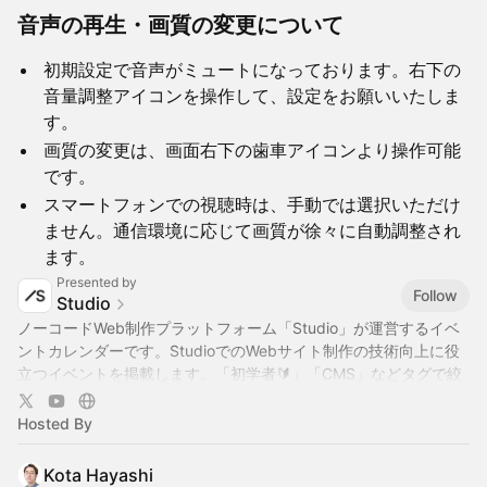
音声の再生・画質の変更について
初期設定で音声がミュートになっております。右下の
音量調整アイコンを操作して、設定をお願いいたしま
す。
画質の変更は、画面右下の歯車アイコンより操作可能
です。
スマートフォンでの視聴時は、手動では選択いただけ
ません。通信環境に応じて画質が徐々に自動調整され
ます。
Presented by
Follow
Studio
ノーコードWeb制作プラットフォーム「Studio」が運営するイベ
ントカレンダーです。StudioでのWebサイト制作の技術向上に役
立つイベントを掲載します。「初学者🔰」「CMS」などタグで絞
り込み表示も可能です。公式YouTubeでも様々な動画を公開中で
す →
https://www.youtube.com/@StudioJapan
Hosted By
Kota Hayashi