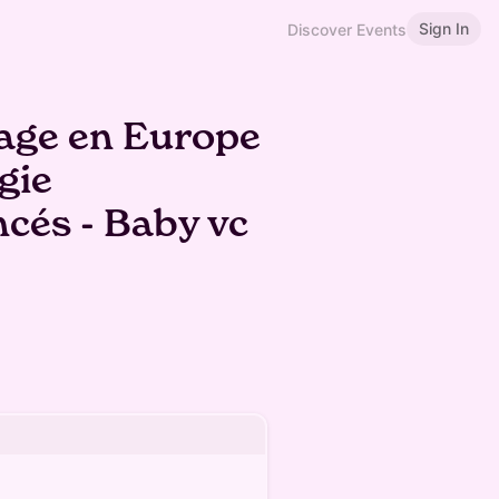
Sign In
Discover Events
tage en Europe
gie
ncés - Baby vc