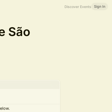
Sign In
Discover Events
e São
below.