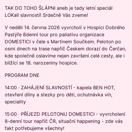
TAK DO TOHO ŠLÁPNI aneb je tady letní speciál
LOKall slavností! Srdečně Vás zveme!
V neděli 14. června 2026 vyvrcholí v Hospici Dobrého
Pastýře 8denní tour pro paliativu organizace
DOMESTICI v čele s Martinem Součkem. Peloton po
osmi dnech na trase napříč Českem dorazí do Čerčan,
kde společně oslavíme nejen završení celé cesty, ale i
blížící se 18. narozeniny hospice.
PROGRAM DNE
14:00 · ZAHÁJENÍ SLAVNOSTÍ - kapela BEN HOT,
otevření dílny a stezky pro děti, ochutnávka vín,
speciality
15:00 · PŘÍJEZD PELOTONU DOMESTICI - vyvrcholení
8-denní tour napříč ČR, situační happening - zde vás
fakt potřebujeme všechny!