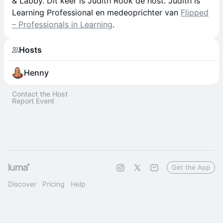
& Labby. Dit keer is Judith Rook de host. Judith is
Learning Professional en medeoprichter van
Flipped
– Professionals in Learning
.
Hosts
Henny
Contact the Host
Report Event
Get the App
Discover
Pricing
Help