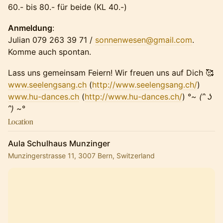
60.- bis 80.- für beide (KL 40.-)
Anmeldung
:
Julian 079 263 39 71 /
sonnenwesen@gmail.com
.
Komme auch spontan.
Lass uns gemeinsam Feiern! Wir freuen uns auf Dich 🥰
www.seelengsang.ch
(
http://www.seelengsang.ch/
)
www.hu-dances.ch
(
http://www.hu-dances.ch/
) °
~ (ᵔ ʖ
ᵔ) ~
°
Location
Aula Schulhaus Munzinger
Munzingerstrasse 11, 3007 Bern, Switzerland