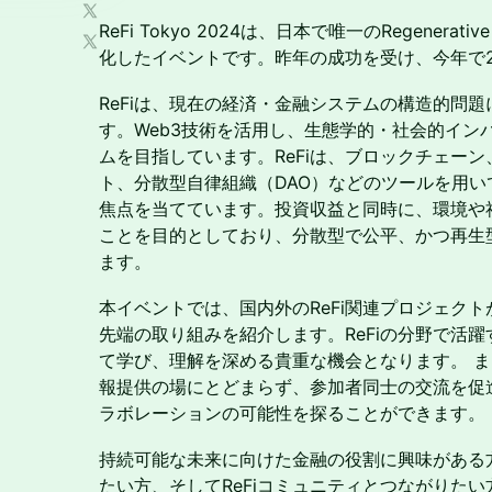
ReFi Tokyo 2024は、日本で唯一のRegenerati
化したイベントです。昨年の成功を受け、今年で
ReFiは、現在の経済・金融システムの構造的問
す。Web3技術を活用し、生態学的・社会的イン
ムを目指しています。ReFiは、ブロックチェー
ト、分散型自律組織（DAO）などのツールを用
焦点を当てています。投資収益と同時に、環境や
ことを目的としており、分散型で公平、かつ再生
ます。
本イベントでは、国内外のReFi関連プロジェク
先端の取り組みを紹介します。ReFiの分野で活
て学び、理解を深める貴重な機会となります。 また、R
報提供の場にとどまらず、参加者同士の交流を促
ラボレーションの可能性を探ることができます。
持続可能な未来に向けた金融の役割に興味がある
たい方、そしてReFiコミュニティとつながりた