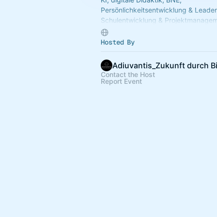
Persönlichkeitsentwicklung & Leader
Schulentwicklung & Projektmanagem
Für LK aller Schulformen. Anfänger:i
Für Kommunen & Schulträger.
Hosted By
Adiuvantis_Zukunft durch B
Contact the Host
Report Event