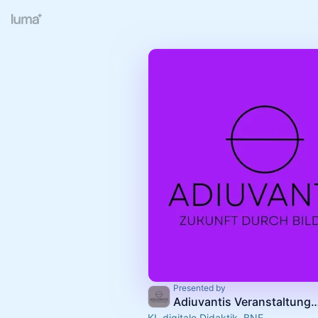
Presented by
Adiuvantis Veranstaltungen & For
KI, digitale Didaktik, BNE,