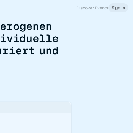
Sign In
Discover Events
terogenen
dividuelle
uriert und