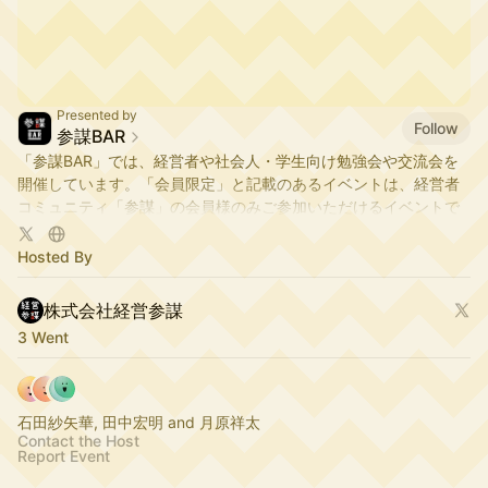
Presented by
Follow
参謀BAR
「参謀BAR」では、経営者や社会人・学生向け勉強会や交流会を
開催しています。「会員限定」と記載のあるイベントは、経営者
コミュニティ「参謀」の会員様のみご参加いただけるイベントで
す。「一般参加可」と記載のあるイベントは、各イベントに記載
されている参加基準を満たしている方であればどなたでもご参加
Hosted By
いただけます。詳しくは ▶
https://bit.ly/3WRzcpr
株式会社経営参謀
3 Went
石田紗矢華, 田中宏明 and 月原祥太
Contact the Host
Report Event