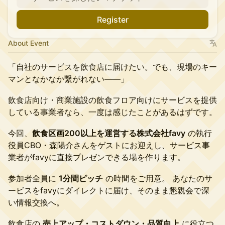
Register
About Event
「自社のサービスを飲食店に届けたい。でも、現場のキー
マンとなかなか繋がれない――」
飲食店向け・商業施設の飲食フロア向けにサービスを提供
している事業者なら、一度は感じたことがあるはずです。
今回、
飲食区画200以上を運営する株式会社favy
の執行
役員CBO・森陽介さんをゲストにお迎えし、サービス事
業者がfavyに直接プレゼンできる場を作ります。
参加者全員に
1分間ピッチ
の時間をご用意。 あなたのサ
ービスをfavyにダイレクトに届け、そのまま懇親会で深
い情報交換へ。
飲食店の
売上アップ・コストダウン・品質向上
に役立つ