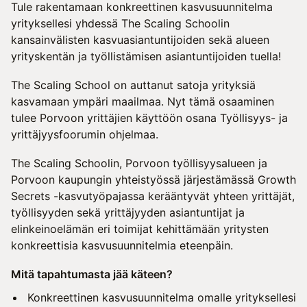
Tule rakentamaan konkreettinen kasvusuunnitelma
yrityksellesi yhdessä The Scaling Schoolin
kansainvälisten kasvuasiantuntijoiden sekä alueen
yrityskentän ja työllistämisen asiantuntijoiden tuella!
The Scaling School on auttanut satoja yrityksiä
kasvamaan ympäri maailmaa. Nyt tämä osaaminen
tulee Porvoon yrittäjien käyttöön osana Työllisyys- ja
yrittäjyysfoorumin ohjelmaa.
The Scaling Schoolin, Porvoon työllisyysalueen ja
Porvoon kaupungin yhteistyössä järjestämässä Growth
Secrets -kasvutyöpajassa kerääntyvät yhteen yrittäjät,
työllisyyden sekä yrittäjyyden asiantuntijat ja
elinkeinoelämän eri toimijat kehittämään yritysten
konkreettisia kasvusuunnitelmia eteenpäin.
Mitä tapahtumasta jää käteen?
Konkreettinen kasvusuunnitelma omalle yrityksellesi