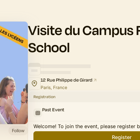
Visite du Campus
School
12 Rue Philippe de Girard
Paris, France
Registration
Past Event
Welcome! To join the event, please register 
Follow
Register