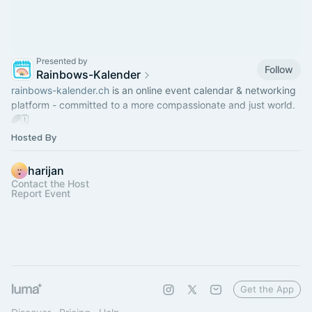
Presented by
Follow
Rainbows-Kalender
rainbows-kalender.ch
is an online event calendar & networking
platform - committed to a more compassionate and just world.
🌈🗓
Hosted By
Check our TG-Group:
https://t.me/rainbows_kalender
harijan
Contact the Host
Report Event
Get the App