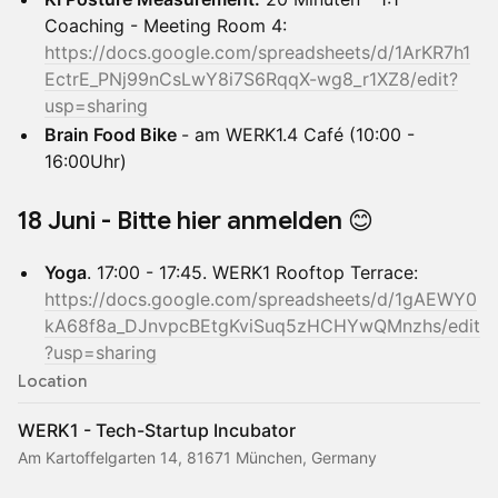
Coaching - Meeting Room 4:
https://docs.google.com/spreadsheets/d/1ArKR7h1
EctrE_PNj99nCsLwY8i7S6RqqX-wg8_r1XZ8/edit?
usp=sharing
Brain Food Bike
- am WERK1.4 Café (10:00 -
16:00Uhr)
18 Juni - Bitte hier anmelden 😊
Yoga
. 17:00 - 17:45. WERK1 Rooftop Terrace:
https://docs.google.com/spreadsheets/d/1gAEWY0
kA68f8a_DJnvpcBEtgKviSuq5zHCHYwQMnzhs/edit
?usp=sharing
Location
WERK1 - Tech-Startup Incubator
Am Kartoffelgarten 14, 81671 München, Germany