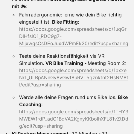
mit 🚲
:
Fahrradergonomie: lerne wie dein Bike richtig
eingestellt ist.
Bike Fitting
:
https://docs.google.com/spreadsheets/d/1uqGr
DlHfslO1_RDC9g7-
MljxwgsCsDEoJuxdWPmEk20/edit?usp=sharing
Teste deine Reaktionsfähigkeit via VR
Simulation.
VR Bike Training -
Meeting Room 2:
https://docs.google.com/spreadsheets/d/1pxxe
NrT_ULBpANnGy8vGwf8uRVT5qznktnt2HsNM8t
I/edit?usp=sharing
Werde alle deine Fragen rund ums Bike los.
Bike
Coaching:
https://docs.google.com/spreadsheets/d/1THY3
MWEW1rdP_adG1BqVA2KgnyKKbolhXFL81vZtDd
g/edit?usp=sharing
KI Posture Measurement.
20 Minuten - 1:1