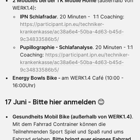
2 Modules bei der TK Mobile Home
(außerhalb von
WERK1.4)
:
IPN Schlafradar
. 20 Minuten - 1:1 Coaching:
https://participant.ipn.eu/techniker-
krankenkasse/ac38a6e4-50ba-4d63-b45d-
9c34833586b5/
Pupillographie - Schlafanalyse
. 20 Minuten - 1:1
Coaching:
https://participant.ipn.eu/techniker-
krankenkasse/ac38a6e4-50ba-4d63-b45d-
9c34833586b5/
Energy Bowls Bike -
am WERK1.4 Café (10:00 -
16:00Uhr)
17 Juni - Bitte hier anmelden 😊
Gesundheits Mobil Bike (außerhalb von WERK1.4)
.
Mit dem Fahrrad Contrainer können die
Teilnehmenden Sport Spiel und Spaß rund ums
Fahrrad erleben.
Bitte bringt euer eigenes Fahrrad