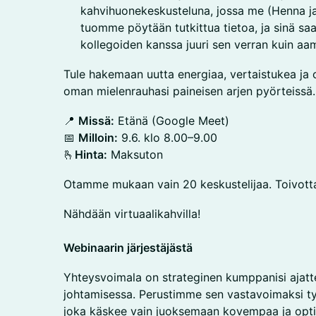
kahvihuonekeskusteluna, jossa me (Henna ja 
tuomme pöytään tutkittua tietoa, ja sinä saat
kollegoiden kanssa juuri sen verran kuin aam
Tule hakemaan uutta energiaa, vertaistukea ja oi
oman mielenrauhasi paineisen arjen pyörteissä.
📍
Missä:
Etänä (Google Meet)
📅
Milloin:
9.6. klo 8.00–9.00
🫰
Hinta:
Maksuton
Otamme mukaan vain 20 keskustelijaa. Toivottav
Nähdään virtuaalikahvilla!
Webinaarin järjestäjästä
Yhteysvoimala on strateginen kumppanisi ajatt
johtamisessa. Perustimme sen vastavoimaksi ty
joka käskee vain juoksemaan kovempaa ja opti