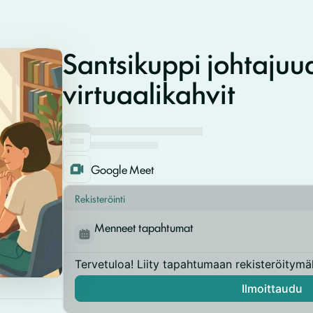
Santsikuppi johtajuud
virtuaalikahvit
Google Meet
Rekisteröinti
Menneet tapahtumat
Tervetuloa! Liity tapahtumaan rekisteröitymäll
Ilmoittaudu