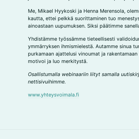
Me, Mikael Hyykoski ja Henna Merensola, olem
kautta, ettei pelkkä suorittaminen tuo menesty
ainoastaan uupumuksen. Siksi päätimme sanella 
Yhdistämme työssämme tieteellisesti validoidun 
ymmärryksen ihmismielestä. Autamme sinua tun
purkamaan ajattelusi vinoumat ja rakentamaan e
motivoi ja luo merkitystä.
Osallistumalla webinaariin liityt samalla uutiski
nettisivuihimme.
www.yhteysvoimala.fi