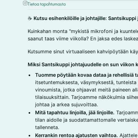
Tietoa tapahtumasta
☕
Kutsu esihenkilöille ja johtajille: Santsikuppi
Kuinkahan monta "mykistä mikrofoni ja kuuntel
saanut taas viime viikolla? En jaksa edes lask
Kutsumme sinut virtuaaliseen kahvipöytään k
Miksi Santsikuppi johtajuudelle on sun viikon
Tuomme pöytään kovaa dataa ja rehellisiä t
itsetuntemuksesta, väsymyksestä, tunteista
vinoumista, jotka ohjaavat meitä paineen al
tilaisuuksittain. Tarjoamme näkökulmia siihe
johtaa ja arkea sujuvoittaa.
Mitä tapahtuu linjoilla, jää linjoille.
Tarjoamme
tilan aidolle ja suodattamattomalle vertaiskes
tallenneta.
Kerrankin rentoa ajatusten vaihtoa.
Ajattele