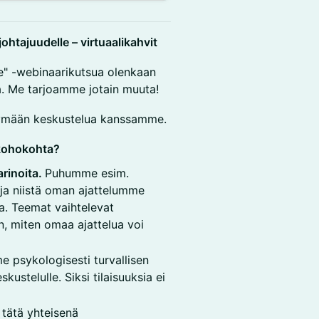
 johtajuudelle – virtuaalikahvit
e" -webinaarikutsua olenkaan
ea. Me tarjoamme jotain muuta!
äymään keskustelua kanssamme.
 kohokohta?
arinoita.
Puhumme esim.
 ja niistä oman ajattelumme
la. Teemat vaihtelevat
n, miten omaa ajattelua voi
 psykologisesti turvallisen
kustelulle. Siksi tilaisuuksia ei
 tätä yhteisenä