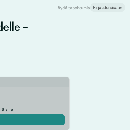
Kirjaudu sisään
Löydä tapahtumia
elle –
ä alla.