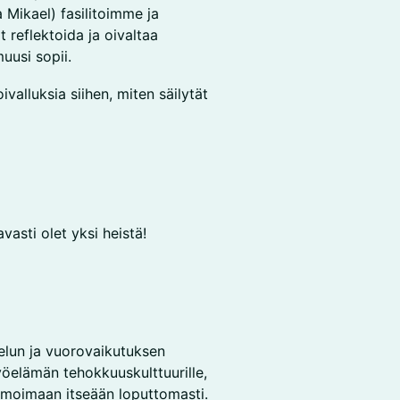
Mikael) fasilitoimme ja
 reflektoida ja oivaltaa
uusi sopii.
valluksia siihen, miten säilytät
asti olet yksi heistä!
elun ja vuorovaikutuksen
öelämän tehokkuuskulttuurille,
moimaan itseään loputtomasti.