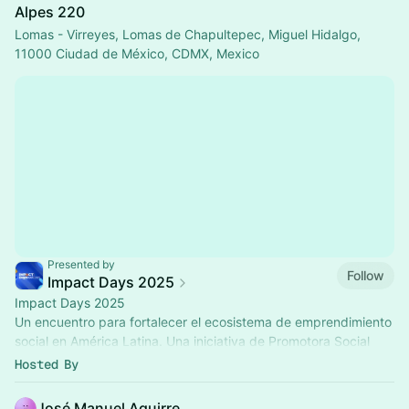
Alpes 220
Lomas - Virreyes, Lomas de Chapultepec, Miguel Hidalgo,
11000 Ciudad de México, CDMX, Mexico
Presented by
Follow
Impact Days 2025
Impact Days 2025
Un encuentro para fortalecer el ecosistema de emprendimiento
social en América Latina. Una iniciativa de Promotora Social
México, Impact Ventures PSM y el Impact Hub Ciudad de
Hosted By
México
José Manuel Aguirre