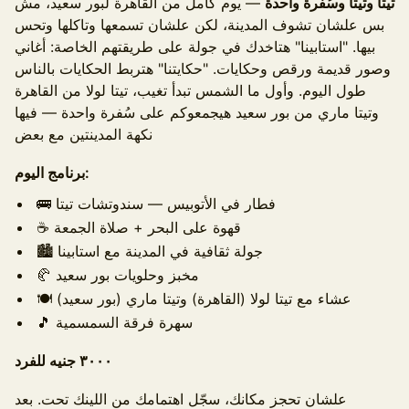
تيتا وتيتا وسُفرة واحدة
— يوم كامل من القاهرة لبور سعيد، مش
بس علشان تشوف المدينة، لكن علشان تسمعها وتاكلها وتحس
بيها. "استابينا" هتاخدك في جولة على طريقتهم الخاصة: أغاني
وصور قديمة ورقص وحكايات. "حكايتنا" هتربط الحكايات بالناس
طول اليوم. وأول ما الشمس تبدأ تغيب، تيتا لولا من القاهرة
وتيتا ماري من بور سعيد هيجمعوكم على سُفرة واحدة — فيها
نكهة المدينتين مع بعض
برنامج اليوم:
🚌 فطار في الأتوبيس — سندوتشات تيتا
☕ قهوة على البحر + صلاة الجمعة
🏙️ جولة ثقافية في المدينة مع استابينا
🥐 مخبز وحلويات بور سعيد
🍽️ عشاء مع تيتا لولا (القاهرة) وتيتا ماري (بور سعيد)
🎵 سهرة فرقة السمسمية
٣٠٠٠ جنيه للفرد
علشان تحجز مكانك، سجّل اهتمامك من اللينك تحت. بعد