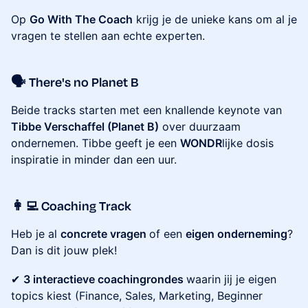
Op
Go With The Coach
krijg je de unieke kans om al je
vragen te stellen aan echte experten.
🗣️ There's no
Planet B
Beide tracks starten met een knallende keynote van
Tibbe Verschaffel (Planet B)
over duurzaam
ondernemen. Tibbe geeft je een
WONDR
lijke dosis
inspiratie in minder dan een uur.
👩‍💻
Coaching Track
Heb je al
concrete vragen
of een
eigen onderneming
?
Dan is dit jouw plek!
✔
3 interactieve coachingrondes
waarin jij je eigen
topics kiest (Finance, Sales, Marketing, Beginner