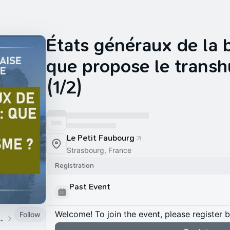
États généraux de la b
que propose le trans
(1/2)
Le Petit Faubourg
Strasbourg, France
Registration
Past Event
Welcome! To join the event, please register 
Follow
nshumaniste Strasbourg