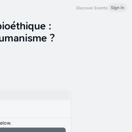
Sign In
Discover Events
ioéthique :
humanisme ?
below.